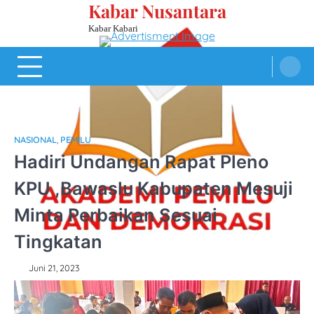
Kabar Nusantara
Skip
to
Kabar Kabari
content
NASIONAL
,
PEMILU
Hadiri Undangan Rapat Pleno
KPU ,Bawaslu Kabupaten Mesuji
Minta Perbaikan Sesuai
Tingkatan
Juni 21, 2023