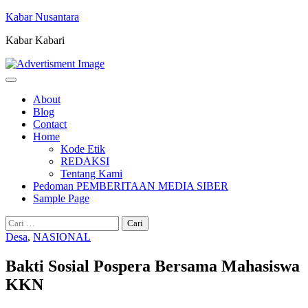
Skip
Kabar Nusantara
to
Kabar Kabari
content
About
Blog
Contact
Home
Kode Etik
REDAKSI
Tentang Kami
Pedoman PEMBERITAAN MEDIA SIBER
Sample Page
Cari
untuk:
Desa
,
NASIONAL
Bakti Sosial Pospera Bersama Mahasiswa
KKN