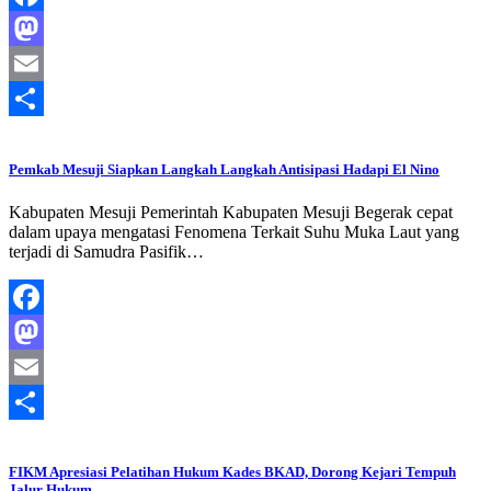
Facebook
Mastodon
Email
Share
Pemkab Mesuji Siapkan Langkah Langkah Antisipasi Hadapi El Nino
Kabupaten Mesuji Pemerintah Kabupaten Mesuji Begerak cepat
dalam upaya mengatasi Fenomena Terkait Suhu Muka Laut yang
terjadi di Samudra Pasifik…
Facebook
Mastodon
Email
Share
FIKM Apresiasi Pelatihan Hukum Kades BKAD, Dorong Kejari Tempuh
Jalur Hukum