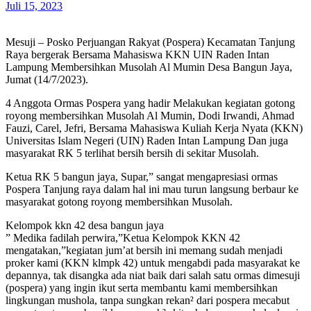
Juli 15, 2023
Mesuji – Posko Perjuangan Rakyat (Pospera) Kecamatan Tanjung
Raya bergerak Bersama Mahasiswa KKN UIN Raden Intan
Lampung Membersihkan Musolah Al Mumin Desa Bangun Jaya,
Jumat (14/7/2023).
4 Anggota Ormas Pospera yang hadir Melakukan kegiatan gotong
royong membersihkan Musolah Al Mumin, Dodi Irwandi, Ahmad
Fauzi, Carel, Jefri, Bersama Mahasiswa Kuliah Kerja Nyata (KKN)
Universitas Islam Negeri (UIN) Raden Intan Lampung Dan juga
masyarakat RK 5 terlihat bersih bersih di sekitar Musolah.
Ketua RK 5 bangun jaya, Supar,” sangat mengapresiasi ormas
Pospera Tanjung raya dalam hal ini mau turun langsung berbaur ke
masyarakat gotong royong membersihkan Musolah.
Kelompok kkn 42 desa bangun jaya
” Medika fadilah perwira,”Ketua Kelompok KKN 42
mengatakan,”kegiatan jum’at bersih ini memang sudah menjadi
proker kami (KKN klmpk 42) untuk mengabdi pada masyarakat ke
depannya, tak disangka ada niat baik dari salah satu ormas dimesuji
(pospera) yang ingin ikut serta membantu kami membersihkan
lingkungan mushola, tanpa sungkan rekan² dari pospera mecabut