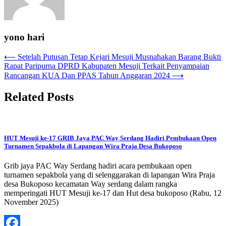
yono hari
Navigasi
⟵
Setelah Putusan Tetap Kejari Mesuji Musnahakan Barang Bukti
Rapat Paripurna DPRD Kabupaten Mesuji Terkait Penyampaian
pos
Rancangan KUA Dan PPAS Tahun Anggaran 2024
⟶
Related Posts
HUT Mesuji ke-17 GRIB Jaya PAC Way Serdang Hadiri Pembukaan Open
Turnamen Sepakbola di Lapangan Wira Praja Desa Bukoposo
Grib jaya PAC Way Serdang hadiri acara pembukaan open
turnamen sepakbola yang di selenggarakan di lapangan Wira Praja
desa Bukoposo kecamatan Way serdang dalam rangka
memperingati HUT Mesuji ke-17 dan Hut desa bukoposo (Rabu, 12
November 2025)