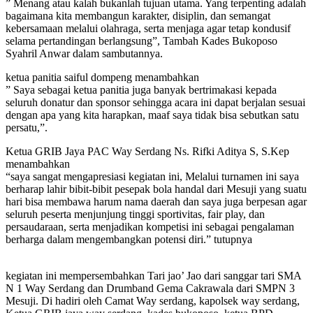
” Menang atau kalah bukanlah tujuan utama. Yang terpenting adalah
bagaimana kita membangun karakter, disiplin, dan semangat
kebersamaan melalui olahraga, serta menjaga agar tetap kondusif
selama pertandingan berlangsung”, Tambah Kades Bukoposo
Syahril Anwar dalam sambutannya.
ketua panitia saiful dompeng menambahkan
” Saya sebagai ketua panitia juga banyak bertrimakasi kepada
seluruh donatur dan sponsor sehingga acara ini dapat berjalan sesuai
dengan apa yang kita harapkan, maaf saya tidak bisa sebutkan satu
persatu,”.
Ketua GRIB Jaya PAC Way Serdang Ns. Rifki Aditya S, S.Kep
menambahkan
“saya sangat mengapresiasi kegiatan ini, Melalui turnamen ini saya
berharap lahir bibit-bibit pesepak bola handal dari Mesuji yang suatu
hari bisa membawa harum nama daerah dan saya juga berpesan agar
seluruh peserta menjunjung tinggi sportivitas, fair play, dan
persaudaraan, serta menjadikan kompetisi ini sebagai pengalaman
berharga dalam mengembangkan potensi diri.” tutupnya
kegiatan ini mempersembahkan Tari jao’ Jao dari sanggar tari SMA
N 1 Way Serdang dan Drumband Gema Cakrawala dari SMPN 3
Mesuji. Di hadiri oleh Camat Way serdang, kapolsek way serdang,