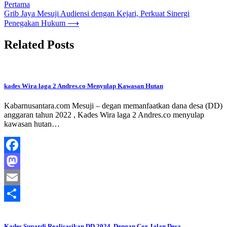
Pertama
pos
Grib Jaya Mesuji Audiensi dengan Kejari, Perkuat Sinergi
Penegakan Hukum
⟶
Related Posts
kades Wira laga 2 Andres.co Menyulap Kawasan Hutan
Kabarnusantara.com Mesuji – degan memanfaatkan dana desa (DD)
anggaran tahun 2022 , Kades Wira laga 2 Andres.co menyulap
kawasan hutan…
Facebook
Mastodon
Email
Share
Kades Supardi Realisasikan DD 2024 ,Dengan Cor Jalan Desa