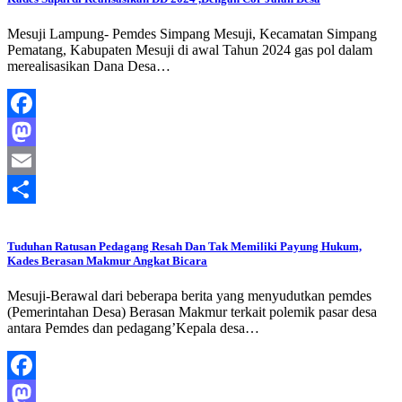
Mesuji Lampung- Pemdes Simpang Mesuji, Kecamatan Simpang
Pematang, Kabupaten Mesuji di awal Tahun 2024 gas pol dalam
merealisasikan Dana Desa…
Facebook
Mastodon
Email
Share
Tuduhan Ratusan Pedagang Resah Dan Tak Memiliki Payung Hukum,
Kades Berasan Makmur Angkat Bicara
Mesuji-Berawal dari beberapa berita yang menyudutkan pemdes
(Pemerintahan Desa) Berasan Makmur terkait polemik pasar desa
antara Pemdes dan pedagang’Kepala desa…
Facebook