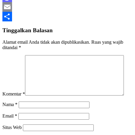
Mastodon
Email
Share
Tinggalkan Balasan
Alamat email Anda tidak akan dipublikasikan.
Ruas yang wajib
ditandai
*
Komentar
*
Nama
*
Email
*
Situs Web