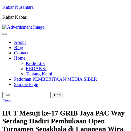
Skip
Kabar Nusantara
to
Kabar Kabari
content
About
Blog
Contact
Home
Kode Etik
REDAKSI
Tentang Kami
Pedoman PEMBERITAAN MEDIA SIBER
Sample Page
Cari
untuk:
Desa
HUT Mesuji ke-17 GRIB Jaya PAC Way
Serdang Hadiri Pembukaan Open
Turnamen Sepakbola di Lapangan Wira