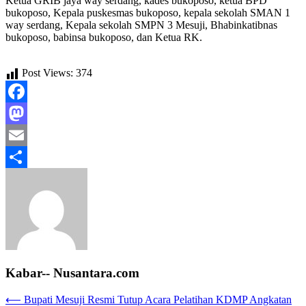
Ketua GRIB jaya way serdang, kades bukoposo, ketua BPD
bukoposo, Kepala puskesmas bukoposo, kepala sekolah SMAN 1
way serdang, Kepala sekolah SMPN 3 Mesuji, Bhabinkatibnas
bukoposo, babinsa bukoposo, dan Ketua RK.
Post Views:
374
Facebook
Mastodon
Email
Share
Kabar-- Nusantara.com
Navigasi
⟵
Bupati Mesuji Resmi Tutup Acara Pelatihan KDMP Angkatan