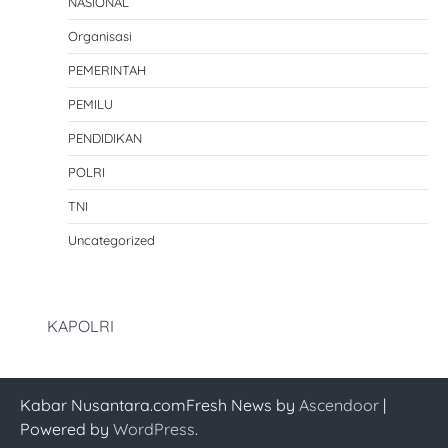
NASIONAL
Organisasi
PEMERINTAH
PEMILU
PENDIDIKAN
POLRI
TNI
Uncategorized
KAPOLRI
Kabar Nusantara.comFresh News by
Ascendoor
|
Powered by
WordPress
.