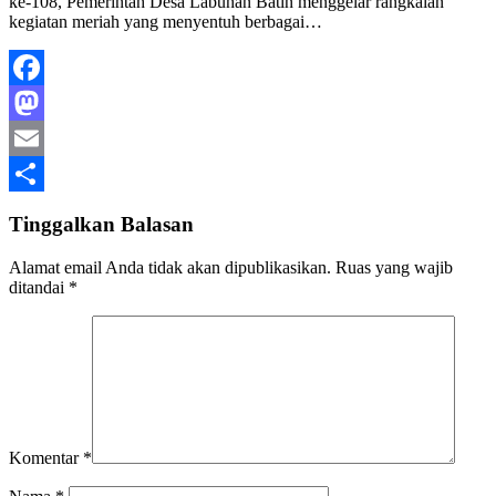
ke-108, Pemerintah Desa Labuhan Batin menggelar rangkaian
kegiatan meriah yang menyentuh berbagai…
Facebook
Mastodon
Email
Share
Tinggalkan Balasan
Alamat email Anda tidak akan dipublikasikan.
Ruas yang wajib
ditandai
*
Komentar
*