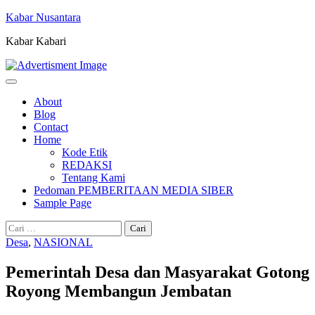
Skip
Kabar Nusantara
to
Kabar Kabari
content
About
Blog
Contact
Home
Kode Etik
REDAKSI
Tentang Kami
Pedoman PEMBERITAAN MEDIA SIBER
Sample Page
Cari
untuk:
Desa
,
NASIONAL
Pemerintah Desa dan Masyarakat Gotong
Royong Membangun Jembatan