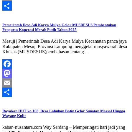
Email
Share
Pemerintah Desa Adi Karya Mulya Gelar MUSDESUS Pembentukan
Pengurus Koperasi Merah Putih Tahun 2025
Mesuji | Pemerintah Desa Adi Karya Mulya Kecamatan panca jaya
Kabupaten Mesuji Provinsi Lampung menggelar musyawarah desa
Khusus (MUSDESUS)pembahasan tentang…
Facebook
Mastodon
Email
Share
Rayakan HUT ke-108, Desa Labuhan Batin Gelar Sunatan Massal Hingga
Wayang Kulit
​kabar–nusantara.com Way Serdang – Memperingati hari jadi yang