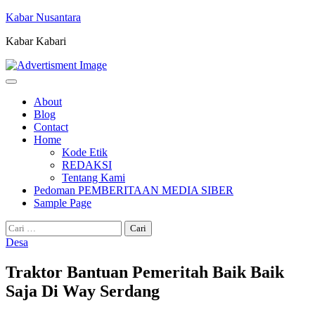
Skip
Kabar Nusantara
to
Kabar Kabari
content
About
Blog
Contact
Home
Kode Etik
REDAKSI
Tentang Kami
Pedoman PEMBERITAAN MEDIA SIBER
Sample Page
Cari
untuk:
Desa
Traktor Bantuan Pemeritah Baik Baik
Saja Di Way Serdang