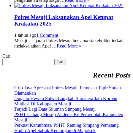
pengamanan tetap siaga …
Read More »
Polres Mesuji Laksanakan Apel Ketupat
Krakatau 2025
1 tahun ago
1 Comment
Mesuji – Jajaran Polres Mesuji bersama stakeholder terkait
melaksanakan Apel …
Read More »
Cari
Cari
Recent Posts
Grib Jaya Apresiasi Polres Mesuji, Pemusna Tapir Sudah
Diamankan
Dugaan Hewan Satwa Langkah Sumatera Jadi Korban
Mutilasi Di Kabupaten Mesuji
Terjadi Lagi Data Siluman Simpang Mesuji
PSHT Cabang Mesuji Audensi Ke Pemerintah Kabupaten
Mesuji
Perkuat Kamtibmas, PSHT Ranting Simpang Pematang
Hadiri Apel Sabuk Kentongan di Mapolsek