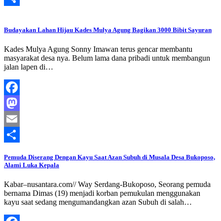
Share
Budayakan Lahan Hijau Kades Mulya Agung Bagikan 3000 Bibit Sayuran
Kades Mulya Agung Sonny Imawan terus gencar membantu
masyarakat desa nya. Belum lama dana pribadi untuk membangun
jalan lapen di…
Facebook
Mastodon
Email
Share
Pemuda Diserang Dengan Kayu Saat Azan Subuh di Musala Desa Bukoposo,
Alami Luka Kepala
Kabar–nusantara.com// Way Serdang-Bukoposo, Seorang pemuda
bernama Dimas (19) menjadi korban pemukulan menggunakan
kayu saat sedang mengumandangkan azan Subuh di salah…