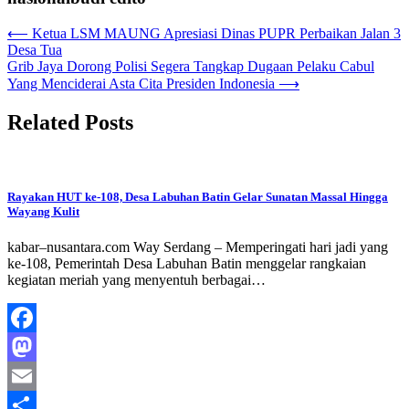
Navigasi
⟵
Ketua LSM MAUNG Apresiasi Dinas PUPR Perbaikan Jalan 3
Desa Tua
pos
Grib Jaya Dorong Polisi Segera Tangkap Dugaan Pelaku Cabul
Yang Menciderai Asta Cita Presiden Indonesia
⟶
Related Posts
Rayakan HUT ke-108, Desa Labuhan Batin Gelar Sunatan Massal Hingga
Wayang Kulit
​kabar–nusantara.com Way Serdang – Memperingati hari jadi yang
ke-108, Pemerintah Desa Labuhan Batin menggelar rangkaian
kegiatan meriah yang menyentuh berbagai…
Facebook
Mastodon
Email