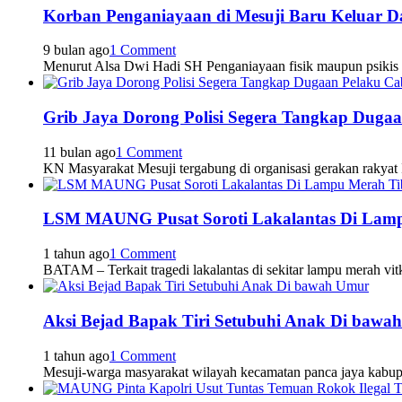
Korban Penganiayaan di Mesuji Baru Keluar 
9 bulan ago
1 Comment
Menurut Alsa Dwi Hadi SH Penganiayaan fisik maupun psikis
Grib Jaya Dorong Polisi Segera Tangkap Dugaan
11 bulan ago
1 Comment
KN Masyarakat Mesuji tergabung di organisasi gerakan rakyat
LSM MAUNG Pusat Soroti Lakalantas Di Lamp
1 tahun ago
1 Comment
BATAM – Terkait tragedi lakalantas di sekitar lampu merah vi
Aksi Bejad Bapak Tiri Setubuhi Anak Di bawa
1 tahun ago
1 Comment
Mesuji-warga masyarakat wilayah kecamatan panca jaya kabu