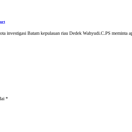
urt
investigasi Batam kepulauan riau Dedek Wahyudi.C.PS meminta ap
dai
*