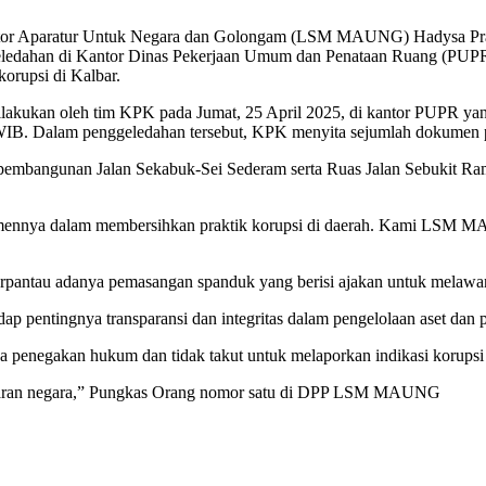
aratur Untuk Negara dan Golongam (LSM MAUNG) Hadysa Prana, me
eledahan di Kantor Dinas Pekerjaan Umum dan Penataan Ruang (PUP
korupsi di Kalbar.
akukan oleh tim KPK pada Jumat, 25 April 2025, di kantor PUPR yan
 WIB. Dalam penggeledahan tersebut, KPK menyita sejumlah dokumen pen
h pembangunan Jalan Sekabuk-Sei Sederam serta Ruas Jalan Sebukit R
itmennya dalam membersihkan praktik korupsi di daerah. Kami LSM 
erpantau adanya pemasangan spanduk yang berisi ajakan untuk melawan
dap pentingnya transparansi dan integritas dalam pengelolaan aset 
a penegakan hukum dan tidak takut untuk melaporkan indikasi korupsi y
ggaran negara,” Pungkas Orang nomor satu di DPP LSM MAUNG