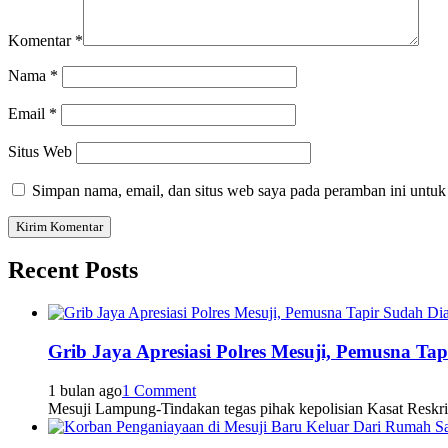
Komentar
*
Nama
*
Email
*
Situs Web
Simpan nama, email, dan situs web saya pada peramban ini untuk
Recent Posts
Grib Jaya Apresiasi Polres Mesuji, Pemusna T
1 bulan ago
1 Comment
Mesuji Lampung-Tindakan tegas pihak kepolisian Kasat Reskr