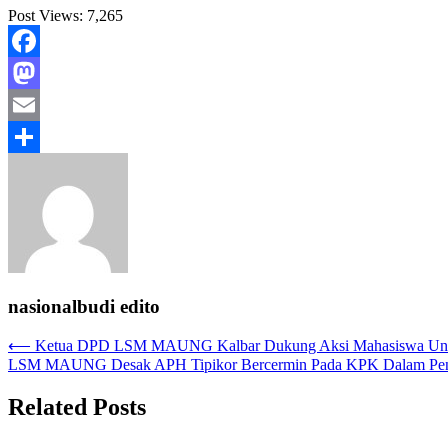
Post Views:
7,265
Facebook
Mastodon
Email
Share
nasionalbudi edito
Navigasi
⟵
Ketua DPD LSM MAUNG Kalbar Dukung Aksi Mahasiswa Untan 
LSM MAUNG Desak APH Tipikor Bercermin Pada KPK Dalam Pen
pos
Related Posts