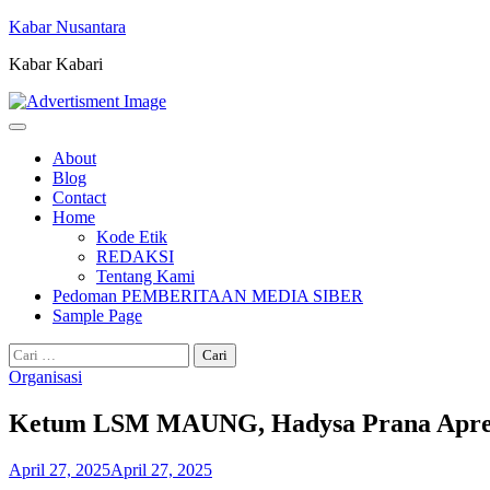
Skip
Kabar Nusantara
to
Kabar Kabari
content
About
Blog
Contact
Home
Kode Etik
REDAKSI
Tentang Kami
Pedoman PEMBERITAAN MEDIA SIBER
Sample Page
Cari
untuk:
Organisasi
Ketum LSM MAUNG, Hadysa Prana Apres
April 27, 2025
April 27, 2025