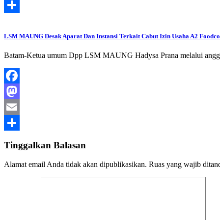
Email
Share
LSM MAUNG Desak Aparat Dan Instansi Terkait Cabut Izin Usaha A2 Foodco
Batam-Ketua umum Dpp LSM MAUNG Hadysa Prana melalui anggota 
Facebook
Mastodon
Email
Share
Tinggalkan Balasan
Alamat email Anda tidak akan dipublikasikan.
Ruas yang wajib ditan