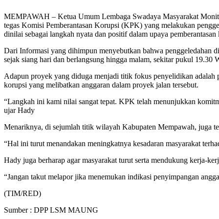
MEMPAWAH – Ketua Umum Lembaga Swadaya Masyarakat Monitor Ap
tegas Komisi Pemberantasan Korupsi (KPK) yang melakukan pengg
dinilai sebagai langkah nyata dan positif dalam upaya pemberantasan 
Dari Informasi yang dihimpun menyebutkan bahwa penggeledahan dil
sejak siang hari dan berlangsung hingga malam, sekitar pukul 19.30
Adapun proyek yang diduga menjadi titik fokus penyelidikan adala
korupsi yang melibatkan anggaran dalam proyek jalan tersebut.
“Langkah ini kami nilai sangat tepat. KPK telah menunjukkan kom
ujar Hady
Menariknya, di sejumlah titik wilayah Kabupaten Mempawah, juga t
“Hal ini turut menandakan meningkatnya kesadaran masyarakat terha
Hady juga berharap agar masyarakat turut serta mendukung kerja-kerj
“Jangan takut melapor jika menemukan indikasi penyimpangan an
(TIM/RED)
Sumber : DPP LSM MAUNG