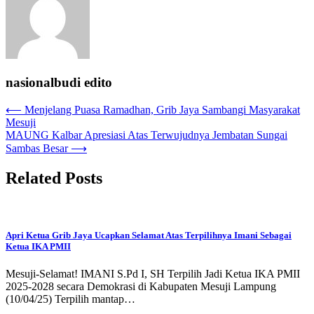
nasionalbudi edito
Navigasi
⟵
Menjelang Puasa Ramadhan, Grib Jaya Sambangi Masyarakat
Mesuji
pos
MAUNG Kalbar Apresiasi Atas Terwujudnya Jembatan Sungai
Sambas Besar
⟶
Related Posts
Apri Ketua Grib Jaya Ucapkan Selamat Atas Terpilihnya Imani Sebagai
Ketua IKA PMII
Mesuji-Selamat! IMANI S.Pd I, SH Terpilih Jadi Ketua IKA PMII
2025-2028 secara Demokrasi di Kabupaten Mesuji Lampung
(10/04/25) Terpilih mantap…