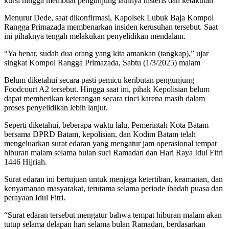
kursi hingga membuat pengunjung lainnya histeris dan ketakutan”
Menurut Dede, saat dikonfirmasi, Kapolsek Lubuk Baja Kompol
Rangga Primazada membenarkan insiden kerusuhan tersebut. Saat
ini pihaknya tengah melakukan penyelidikan mendalam.
“Ya benar, sudah dua orang yang kita amankan (tangkap),” ujar
singkat Kompol Rangga Primazada, Sabtu (1/3/2025) malam
Belum diketahui secara pasti pemicu keributan pengunjung
Foodcourt A2 tersebut. Hingga saat ini, pihak Kepolisian belum
dapat memberikan keterangan secara rinci karena masih dalam
proses penyelidikan lebih lanjut.
Seperti diketahui, beberapa waktu lalu, Pemerintah Kota Batam
bersama DPRD Batam, kepolisian, dan Kodim Batam telah
mengeluarkan surat edaran yang mengatur jam operasional tempat
hiburan malam selama bulan suci Ramadan dan Hari Raya Idul Fitri
1446 Hijriah.
Surat edaran ini bertujuan untuk menjaga ketertiban, keamanan, dan
kenyamanan masyarakat, terutama selama periode ibadah puasa dan
perayaan Idul Fitri.
“Surat edaran tersebut mengatur bahwa tempat hiburan malam akan
tutup selama delapan hari selama bulan Ramadan, berdasarkan