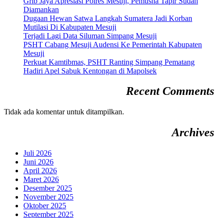
Grib Jaya Apresiasi Polres Mesuji, Pemusna Tapir Sudah
Diamankan
Dugaan Hewan Satwa Langkah Sumatera Jadi Korban
Mutilasi Di Kabupaten Mesuji
Terjadi Lagi Data Siluman Simpang Mesuji
PSHT Cabang Mesuji Audensi Ke Pemerintah Kabupaten
Mesuji
Perkuat Kamtibmas, PSHT Ranting Simpang Pematang
Hadiri Apel Sabuk Kentongan di Mapolsek
Recent Comments
Tidak ada komentar untuk ditampilkan.
Archives
Juli 2026
Juni 2026
April 2026
Maret 2026
Desember 2025
November 2025
Oktober 2025
September 2025