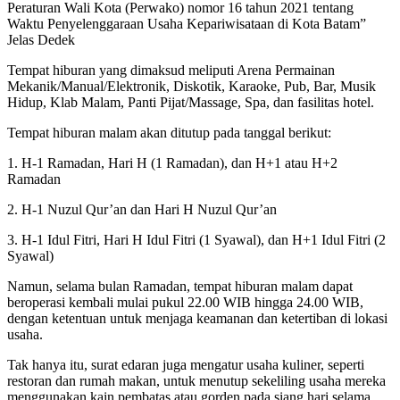
Peraturan Wali Kota (Perwako) nomor 16 tahun 2021 tentang
Waktu Penyelenggaraan Usaha Kepariwisataan di Kota Batam”
Jelas Dedek
Tempat hiburan yang dimaksud meliputi Arena Permainan
Mekanik/Manual/Elektronik, Diskotik, Karaoke, Pub, Bar, Musik
Hidup, Klab Malam, Panti Pijat/Massage, Spa, dan fasilitas hotel.
Tempat hiburan malam akan ditutup pada tanggal berikut:
1. H-1 Ramadan, Hari H (1 Ramadan), dan H+1 atau H+2
Ramadan
2. H-1 Nuzul Qur’an dan Hari H Nuzul Qur’an
3. H-1 Idul Fitri, Hari H Idul Fitri (1 Syawal), dan H+1 Idul Fitri (2
Syawal)
Namun, selama bulan Ramadan, tempat hiburan malam dapat
beroperasi kembali mulai pukul 22.00 WIB hingga 24.00 WIB,
dengan ketentuan untuk menjaga keamanan dan ketertiban di lokasi
usaha.
Tak hanya itu, surat edaran juga mengatur usaha kuliner, seperti
restoran dan rumah makan, untuk menutup sekeliling usaha mereka
menggunakan kain pembatas atau gorden pada siang hari selama