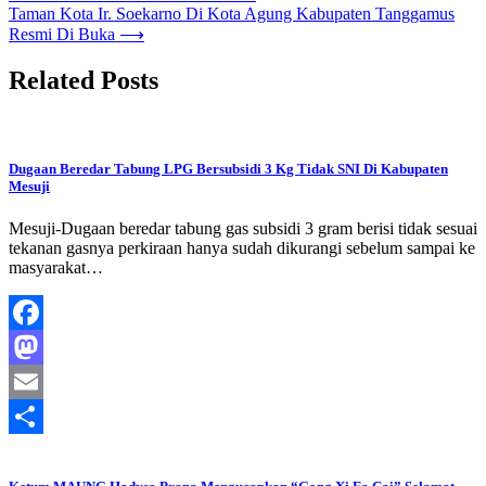
pos
Taman Kota Ir. Soekarno Di Kota Agung Kabupaten Tanggamus
Resmi Di Buka
⟶
Related Posts
Dugaan Beredar Tabung LPG Bersubsidi 3 Kg Tidak SNI Di Kabupaten
Mesuji
Mesuji-Dugaan beredar tabung gas subsidi 3 gram berisi tidak sesuai
tekanan gasnya perkiraan hanya sudah dikurangi sebelum sampai ke
masyarakat…
Facebook
Mastodon
Email
Share