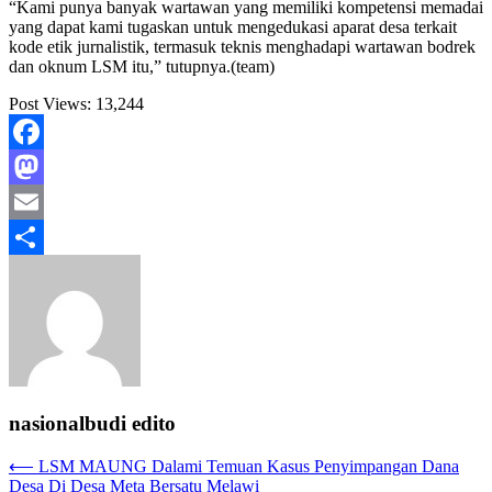
“Kami punya banyak wartawan yang memiliki kompetensi memadai
yang dapat kami tugaskan untuk mengedukasi aparat desa terkait
kode etik jurnalistik, termasuk teknis menghadapi wartawan bodrek
dan oknum LSM itu,” tutupnya.(team)
Post Views:
13,244
Facebook
Mastodon
Email
Share
nasionalbudi edito
Navigasi
⟵
LSM MAUNG Dalami Temuan Kasus Penyimpangan Dana
Desa Di Desa Meta Bersatu Melawi