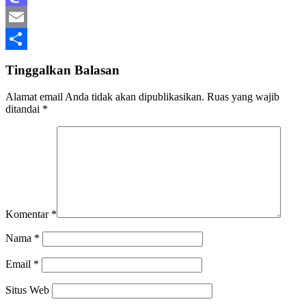
Mastodon
Email
Share
Tinggalkan Balasan
Alamat email Anda tidak akan dipublikasikan.
Ruas yang wajib
ditandai
*
Komentar
*
Nama
*
Email
*
Situs Web