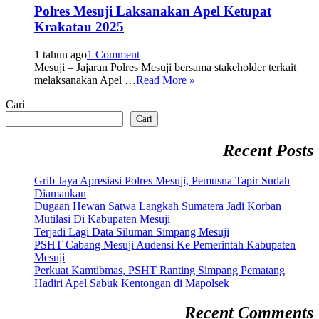
Polres Mesuji Laksanakan Apel Ketupat
Krakatau 2025
1 tahun ago
1 Comment
Mesuji – Jajaran Polres Mesuji bersama stakeholder terkait
melaksanakan Apel …
Read More »
Cari
Cari
Recent Posts
Grib Jaya Apresiasi Polres Mesuji, Pemusna Tapir Sudah
Diamankan
Dugaan Hewan Satwa Langkah Sumatera Jadi Korban
Mutilasi Di Kabupaten Mesuji
Terjadi Lagi Data Siluman Simpang Mesuji
PSHT Cabang Mesuji Audensi Ke Pemerintah Kabupaten
Mesuji
Perkuat Kamtibmas, PSHT Ranting Simpang Pematang
Hadiri Apel Sabuk Kentongan di Mapolsek
Recent Comments