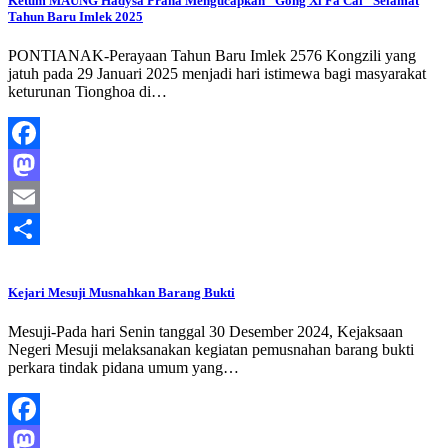
Ketum MAUNG Hadysa Prana Mengucapkan “Gong Xi Fa Cai” Selamat
Tahun Baru Imlek 2025
PONTIANAK-Perayaan Tahun Baru Imlek 2576 Kongzili yang
jatuh pada 29 Januari 2025 menjadi hari istimewa bagi masyarakat
keturunan Tionghoa di…
Facebook
Mastodon
Email
Share
Kejari Mesuji Musnahkan Barang Bukti
Mesuji-Pada hari Senin tanggal 30 Desember 2024, Kejaksaan
Negeri Mesuji melaksanakan kegiatan pemusnahan barang bukti
perkara tindak pidana umum yang…
Facebook