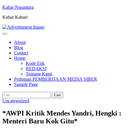
Skip
Kabar Nusantara
to
Kabar Kabari
content
About
Blog
Contact
Home
Kode Etik
REDAKSI
Tentang Kami
Pedoman PEMBERITAAN MEDIA SIBER
Sample Page
Cari
untuk:
Uncategorized
*AWPI Kritik Mendes Yandri, Hengki :
Menteri Baru Kok Gitu*