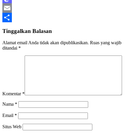
Mastodon
Email
Share
Tinggalkan Balasan
Alamat email Anda tidak akan dipublikasikan.
Ruas yang wajib
ditandai
*
Komentar
*
Nama
*
Email
*
Situs Web