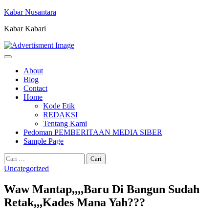
Skip
Kabar Nusantara
to
Kabar Kabari
content
About
Blog
Contact
Home
Kode Etik
REDAKSI
Tentang Kami
Pedoman PEMBERITAAN MEDIA SIBER
Sample Page
Cari
untuk:
Uncategorized
Waw Mantap,,,,Baru Di Bangun Sudah
Retak,,,Kades Mana Yah???