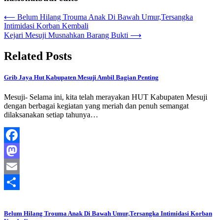
Navigasi
⟵
Belum Hilang Trouma Anak Di Bawah Umur,Tersangka
Intimidasi Korban Kembali
pos
Kejari Mesuji Musnahkan Barang Bukti
⟶
Related Posts
Grib Jaya Hut Kabupaten Mesuji Ambil Bagian Penting
Mesuji- Selama ini, kita telah merayakan HUT Kabupaten Mesuji
dengan berbagai kegiatan yang meriah dan penuh semangat
dilaksanakan setiap tahunya…
Facebook
Mastodon
Email
Share
Belum Hilang Trouma Anak Di Bawah Umur,Tersangka Intimidasi Korban