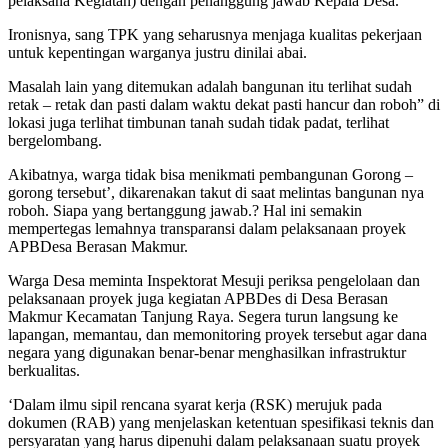
pelaksana Kegiatan) dengan penanggung jawab Kepala Desa.
Ironisnya, sang TPK yang seharusnya menjaga kualitas pekerjaan
untuk kepentingan warganya justru dinilai abai.
Masalah lain yang ditemukan adalah bangunan itu terlihat sudah
retak – retak dan pasti dalam waktu dekat pasti hancur dan roboh” di
lokasi juga terlihat timbunan tanah sudah tidak padat, terlihat
bergelombang.
Akibatnya, warga tidak bisa menikmati pembangunan Gorong –
gorong tersebut’, dikarenakan takut di saat melintas bangunan nya
roboh. Siapa yang bertanggung jawab.? Hal ini semakin
mempertegas lemahnya transparansi dalam pelaksanaan proyek
APBDesa Berasan Makmur.
Warga Desa meminta Inspektorat Mesuji periksa pengelolaan dan
pelaksanaan proyek juga kegiatan APBDes di Desa Berasan
Makmur Kecamatan Tanjung Raya. Segera turun langsung ke
lapangan, memantau, dan memonitoring proyek tersebut agar dana
negara yang digunakan benar-benar menghasilkan infrastruktur
berkualitas.
‘Dalam ilmu sipil rencana syarat kerja (RSK) merujuk pada
dokumen (RAB) yang menjelaskan ketentuan spesifikasi teknis dan
persyaratan yang harus dipenuhi dalam pelaksanaan suatu proyek