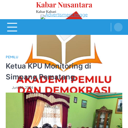
Kabar Nusantara
Skip
to
Kabar Kabari
content
PEMILU
Ketua KPU Monitoring di
Simpang Pematang
Juni 25, 2024