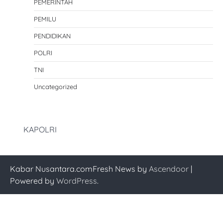
PEMERINTAH
PEMILU
PENDIDIKAN
POLRI
TNI
Uncategorized
KAPOLRI
Kabar Nusantara.comFresh News by
Ascendoor
|
Powered by
WordPress
.