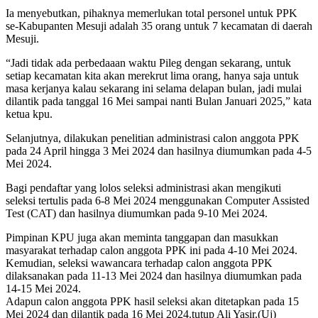
Ia menyebutkan, pihaknya memerlukan total personel untuk PPK
se-Kabupanten Mesuji adalah 35 orang untuk 7 kecamatan di daerah
Mesuji.
“Jadi tidak ada perbedaaan waktu Pileg dengan sekarang, untuk
setiap kecamatan kita akan merekrut lima orang, hanya saja untuk
masa kerjanya kalau sekarang ini selama delapan bulan, jadi mulai
dilantik pada tanggal 16 Mei sampai nanti Bulan Januari 2025,” kata
ketua kpu.
Selanjutnya, dilakukan penelitian administrasi calon anggota PPK
pada 24 April hingga 3 Mei 2024 dan hasilnya diumumkan pada 4-5
Mei 2024.
Bagi pendaftar yang lolos seleksi administrasi akan mengikuti
seleksi tertulis pada 6-8 Mei 2024 menggunakan Computer Assisted
Test (CAT) dan hasilnya diumumkan pada 9-10 Mei 2024.
Pimpinan KPU juga akan meminta tanggapan dan masukkan
masyarakat terhadap calon anggota PPK ini pada 4-10 Mei 2024.
Kemudian, seleksi wawancara terhadap calon anggota PPK
dilaksanakan pada 11-13 Mei 2024 dan hasilnya diumumkan pada
14-15 Mei 2024.
Adapun calon anggota PPK hasil seleksi akan ditetapkan pada 15
Mei 2024 dan dilantik pada 16 Mei 2024.tutup Ali Yasir.(Uj)