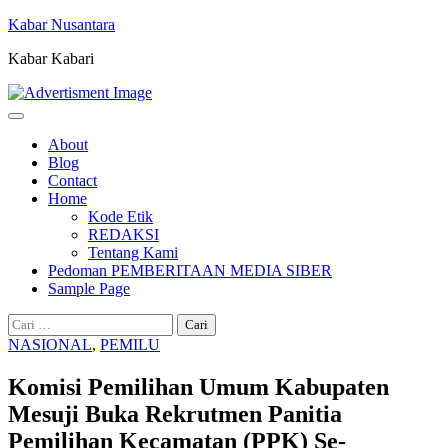
Skip
Kabar Nusantara
to
Kabar Kabari
content
About
Blog
Contact
Home
Kode Etik
REDAKSI
Tentang Kami
Pedoman PEMBERITAAN MEDIA SIBER
Sample Page
Cari
untuk:
NASIONAL
,
PEMILU
Komisi Pemilihan Umum Kabupaten
Mesuji Buka Rekrutmen Panitia
Pemilihan Kecamatan (PPK) Se-