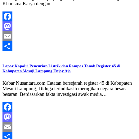
Kharisma Karya dengan…
Facebook
Mastodon
Email
Share
Lapor Kapolri Pencurian Listrik dan Rampas Tanah Register 45 di
Kabupaten Mesuji Lampung Enjoy Aja
Kabar Nusantara.com Catatan bersejarah register 45 di Kabupaten
Mesuji Lampung, Diduga terindikasih merugikan negara besar-
besaran. Berdasarkan fakta investigasi awak media…
Facebook
Mastodon
Email