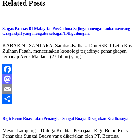
Related Posts
Satgas Pamtas RI-Malaysia, Pos Gabma Sajingan mengamankan seorang
warga sipil yang mengaku sebagai TNI gadungan.
KABAR NUSANTARA, Sambas-Kalbar-, Dan SSK 1 Lettu Kav
Zulham Fattah, menceritakan kronologi terjadinya penangkapan
terhadap Agus Maulana (27 tahun) yang…
Facebook
Mastodon
Email
Share
Rigit Beton Ruas Jalan Penangkis Sungai Buaya Diragukan Kualitasnya
Mesuji Lampung – Diduga Kualitas Pekerjaan Rigit Beton Ruas
Penangkis Sungai Buaya yang dikerjakan oleh PT. Bentang