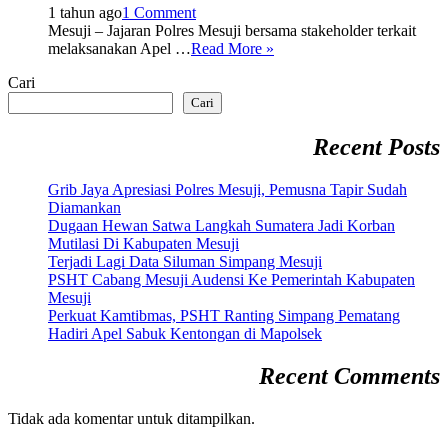
1 tahun ago
1 Comment
Mesuji – Jajaran Polres Mesuji bersama stakeholder terkait
melaksanakan Apel …
Read More »
Cari
Cari
Recent Posts
Grib Jaya Apresiasi Polres Mesuji, Pemusna Tapir Sudah
Diamankan
Dugaan Hewan Satwa Langkah Sumatera Jadi Korban
Mutilasi Di Kabupaten Mesuji
Terjadi Lagi Data Siluman Simpang Mesuji
PSHT Cabang Mesuji Audensi Ke Pemerintah Kabupaten
Mesuji
Perkuat Kamtibmas, PSHT Ranting Simpang Pematang
Hadiri Apel Sabuk Kentongan di Mapolsek
Recent Comments
Tidak ada komentar untuk ditampilkan.