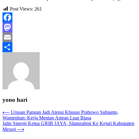
Post Views:
261
Facebook
Mastodon
Email
Share
yono hari
Navigasi
⟵
Urusan Pangan Jadi Atensi Khusus Prabowo Subianto,
Wamenhan: Kerja Mentan Amran Luar Biasa
pos
Jalin Sinergi Ketua GRIB JAYA, Silaturahmi Ke Kejari Kabupaten
Mesuji
⟶