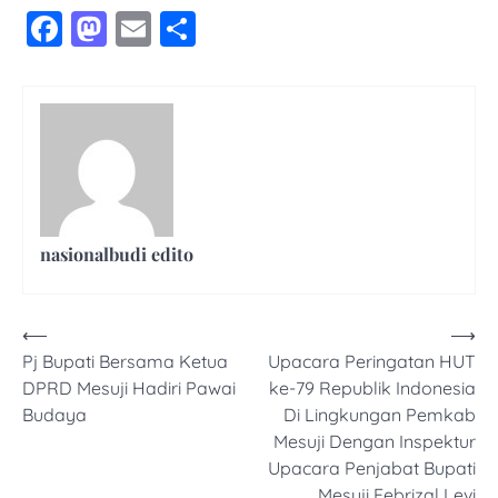
Facebook
Mastodon
Email
Share
nasionalbudi edito
Navigasi
⟵
⟶
Pj Bupati Bersama Ketua
Upacara Peringatan HUT
pos
DPRD Mesuji Hadiri Pawai
ke-79 Republik Indonesia
Budaya
Di Lingkungan Pemkab
Mesuji Dengan Inspektur
Upacara Penjabat Bupati
Mesuji Febrizal Levi