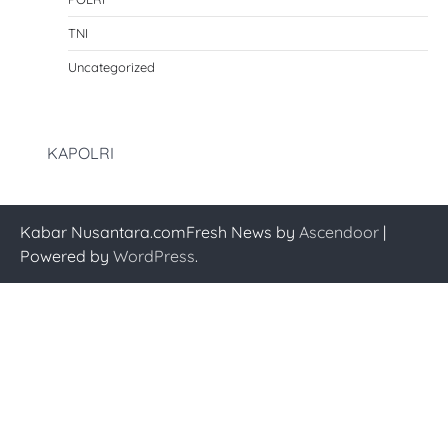
TNI
Uncategorized
KAPOLRI
Kabar Nusantara.comFresh News by
Ascendoor
|
Powered by
WordPress
.