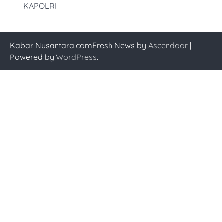
KAPOLRI
Kabar Nusantara.comFresh News by
Ascendoor
|
Powered by
WordPress
.