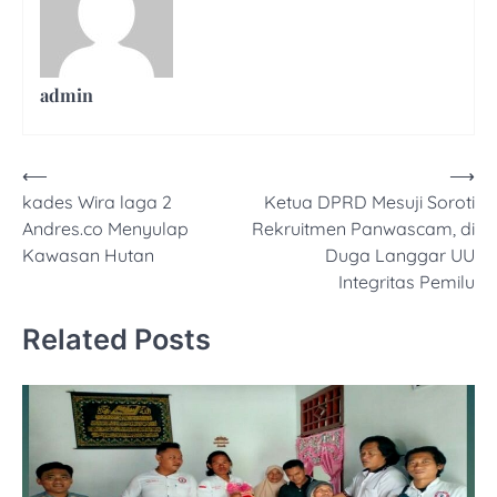
admin
Navigasi
⟵
⟶
kades Wira laga 2
Ketua DPRD Mesuji Soroti
pos
Andres.co Menyulap
Rekruitmen Panwascam, di
Kawasan Hutan
Duga Langgar UU
Integritas Pemilu
Related Posts