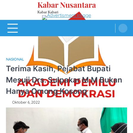
Kabar Nusantara
Skip
to
Kabar Kabari
content
NASIONAL
Terima Kasih, Pejabat Bupati
Mesuji Drs. Sulpakar M.M Bukan
Hanya Omong Kosong
Oktober 6, 2022