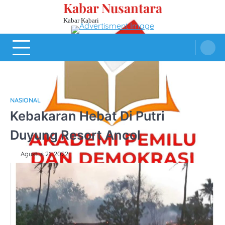
Kabar Nusantara
Skip
to
Kabar Kabari
content
NASIONAL
Kebakaran Hebat Di Putri
Duyung Resort Ancol
Agustus 21, 2022