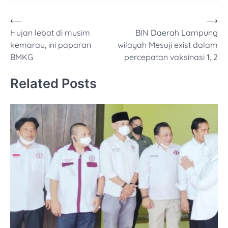
Navigasi
⟵
⟶
Hujan lebat di musim
BIN Daerah Lampung
pos
kemarau, ini paparan
wilayah Mesuji exist dalam
BMKG
percepatan vaksinasi 1, 2
Related Posts