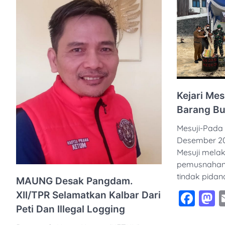
Kejari Me
Barang Bu
Mesuji-Pada 
Desember 20
Mesuji mela
pemusnahan 
tindak pida
MAUNG Desak Pangdam.
Fac
M
XII/TPR Selamatkan Kalbar Dari
Peti Dan Illegal Logging