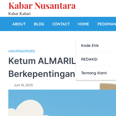
Kabar Nusantara
Skip
to
Kabar Kabari
content
ABOUT
BLOG
CONTACT
HOME
PEDOMAN 
Kode Etik
UNCATEGORIZED
Ketum ALMARIL Geram, 
REDAKSI
Berkepentingan
Tentang Kami
Juni 10, 2025