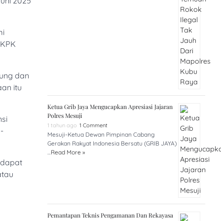
uni 2025
mi
 KPK
pung dan
an itu
Ketua Grib Jaya Mengucapkan Apresiasi Jajaran
Polres Mesuji
si
1 tahun ago
1 Comment
-
Mesuji-Ketua Dewan Pimpinan Cabang
Gerakan Rakyat Indonesia Bersatu (GRIB JAYA)
…
Read More »
rdapat
atau
Pemantapan Teknis Pengamanan Dan Rekayasa