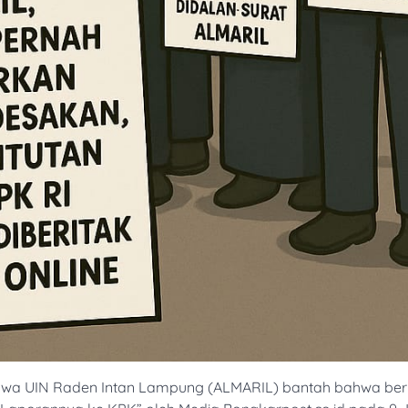
wa UIN Raden Intan Lampung (ALMARIL) bantah bahwa ber