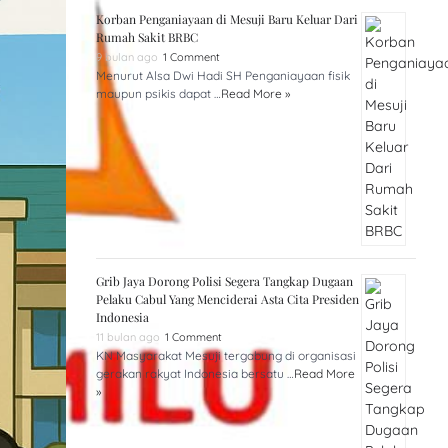
Korban Penganiayaan di Mesuji Baru Keluar Dari
Rumah Sakit BRBC
9 bulan ago
1 Comment
Menurut Alsa Dwi Hadi SH Penganiayaan fisik
maupun psikis dapat …
Read More »
Grib Jaya Dorong Polisi Segera Tangkap Dugaan
Pelaku Cabul Yang Menciderai Asta Cita Presiden
Indonesia
11 bulan ago
1 Comment
KN Masyarakat Mesuji tergabung di organisasi
gerakan rakyat Indonesia bersatu …
Read More
»