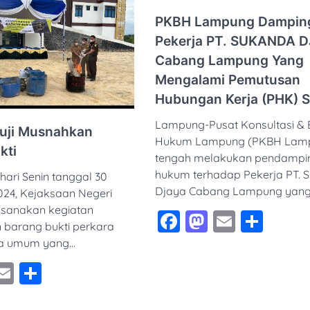
PKBH Lampung Dampin
Pekerja PT. SUKANDA 
Cabang Lampung Yang
Mengalami Pemutusan
Hubungan Kerja (PHK) 
Lampung-Pusat Konsultasi & 
suji Musnahkan
Hukum Lampung (PKBH Lamp
kti
tengah melakukan pendampi
hukum terhadap Pekerja PT. 
hari Senin tanggal 30
Djaya Cabang Lampung yan
24, Kejaksaan Negeri
ksanakan kegiatan
Facebook
Mastodon
Email
Shar
barang bukti perkara
na umum yang…
ebook
astodon
Email
Share