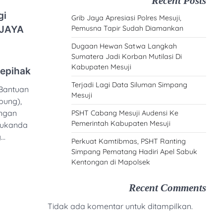
Recent Posts
gi
Grib Jaya Apresiasi Polres Mesuji,
DJAYA
Pemusna Tapir Sudah Diamankan
Dugaan Hewan Satwa Langkah
Sumatera Jadi Korban Mutilasi Di
Kabupaten Mesuji
Sepihak
Terjadi Lagi Data Siluman Simpang
Bantuan
Mesuji
ung),
ngan
PSHT Cabang Mesuji Audensi Ke
Pemerintah Kabupaten Mesuji
Sukanda
g…
Perkuat Kamtibmas, PSHT Ranting
Simpang Pematang Hadiri Apel Sabuk
e
Kentongan di Mapolsek
Recent Comments
Tidak ada komentar untuk ditampilkan.