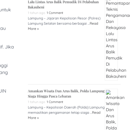
Lalu Lintas Arus Balik Pemudik Di Pelabuhan
Bakauheni
untuk
1 tahun ago
1 Comment
Lampung – Jajaran Kepolisian Resor (Polres)
Lampung Selatan bersama berbagai …
Read
tau
More »
f. Jika
nggi
yang
UIN
Amankan Wisata Dan Arus Balik, Polda Lampung
Siaga Hingga Pasca Lebaran
1 tahun ago
1 Comment
Lampung – Kepolisian Daerah (Polda) Lampung
memastikan pengamanan tetap siaga …
Read
More »