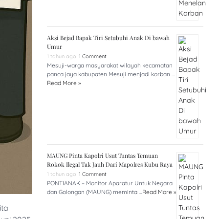
Aksi Bejad Bapak Tiri Setubuhi Anak Di bawah
Umur
1 tahun ago
1 Comment
Mesuji-warga masyarakat wilayah kecamatan
panca jaya kabupaten Mesuji menjadi korban …
Read More »
MAUNG Pinta Kapolri Usut Tuntas Temuan
Rokok Ilegal Tak Jauh Dari Mapolres Kubu Raya
1 tahun ago
1 Comment
PONTIANAK – Monitor Aparatur Untuk Negara
dan Golongan (MAUNG) meminta …
Read More »
ita