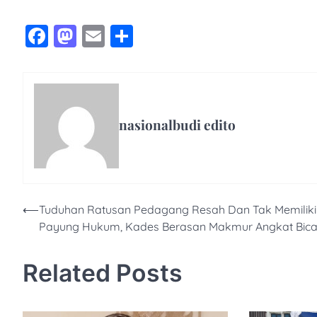
Facebook
Mastodon
Email
Share
nasionalbudi edito
Navigasi
⟵
Tuduhan Ratusan Pedagang Resah Dan Tak Memiliki
Payung Hukum, Kades Berasan Makmur Angkat Bica
pos
Related Posts