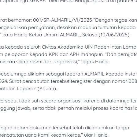
Laporannya ke KPK” oleh Media Bongkarpost.co.id pada 9 J
surat bernomor: 001/SP-ALMARIL/VI/2025 “Dengan tegas ka
engeluarkan pernyataan, desakan maupun tuntutan kepada
,” kata Hanip Ketua Umum ALMARIL, Selasa (10/06/2025).
a kepada seluruh Civitas Akademika UIN Raden Intan Lam
lam pelaporan kepada KPK dan APH manapun. “Dan pernyata
nkan sikap resmi dari organisasi,” tegas Hanip.
sebelumnya diklaim sebagai laporan ALMARIL kepada instan
024. Surat pencabutan tersebut teregister dengan nomor 008
batalan Laporan (Aduan).
sebut tidak sah secara organisasi, karena di dalamnya te
gung jawab, serta tidak pernah melalui proses koordinasi 
gan dalam dokumen tersebut telah dicantumkan tanpa
pencatutan yang kami kecam keras,” ujar Hanip.