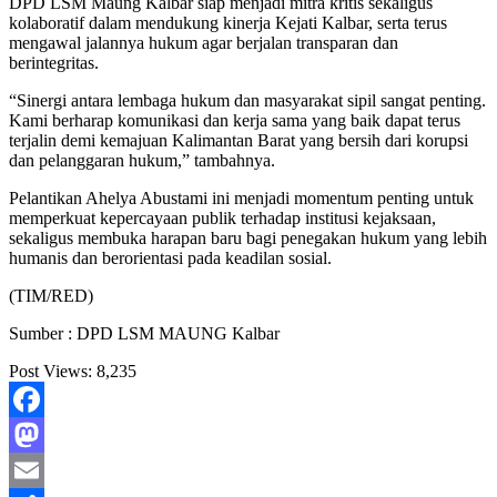
DPD LSM Maung Kalbar siap menjadi mitra kritis sekaligus
kolaboratif dalam mendukung kinerja Kejati Kalbar, serta terus
mengawal jalannya hukum agar berjalan transparan dan
berintegritas.
“Sinergi antara lembaga hukum dan masyarakat sipil sangat penting.
Kami berharap komunikasi dan kerja sama yang baik dapat terus
terjalin demi kemajuan Kalimantan Barat yang bersih dari korupsi
dan pelanggaran hukum,” tambahnya.
Pelantikan Ahelya Abustami ini menjadi momentum penting untuk
memperkuat kepercayaan publik terhadap institusi kejaksaan,
sekaligus membuka harapan baru bagi penegakan hukum yang lebih
humanis dan berorientasi pada keadilan sosial.
(TIM/RED)
Sumber : DPD LSM MAUNG Kalbar
Post Views:
8,235
Facebook
Mastodon