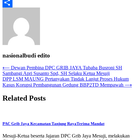
Email
Share
nasionalbudi edito
Navigasi
⟵
Dewan Pembina DPC GRIB JAYA Tubaba Busroni SH
Sambangi Apri Susanto Spd, SH Selaku Ketua Mesuji
pos
DPP LSM MAUNG Pertanyakan Tindak Lanjut Proses Hukum
Kasus Korupsi Pembangunan Gedung BBP2TD Mempawah
⟶
Related Posts
PAC Grib Jaya Kecamatan Tanjung RayaTerima Mandat
Mesuji-Ketua beserta Jajaran DPC Grib Jaya Mesuji, melakukan