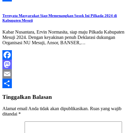
Share
Ternyata Masyarakat Siap Memenangkan Sosok Ini Pilkada 2024 di
Kabupaten Mesuji
Kabar Nusantara, Ervin Normasita, siap maju Pilkada Kabupaten
Mesuji 2024. Dengan keyakinan penuh Deklarasi dukungan
Organisasi NU Mesuji, Ansor, BANSER,…
Facebook
Mastodon
Email
Share
Tinggalkan Balasan
Alamat email Anda tidak akan dipublikasikan.
Ruas yang wajib
ditandai
*