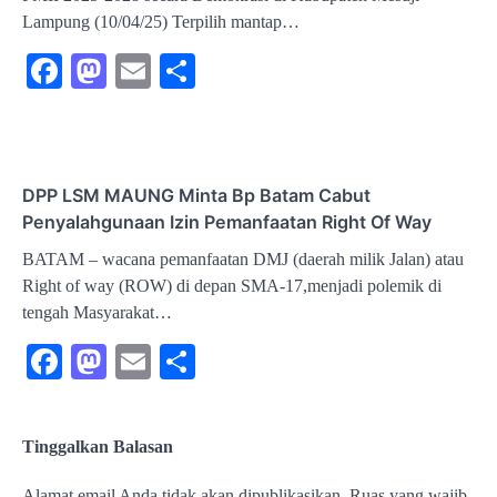
Lampung (10/04/25) Terpilih mantap…
Facebook
Mastodon
Email
Share
DPP LSM MAUNG Minta Bp Batam Cabut
Penyalahgunaan Izin Pemanfaatan Right Of Way
BATAM – wacana pemanfaatan DMJ (daerah milik Jalan) atau
Right of way (ROW) di depan SMA-17,menjadi polemik di
tengah Masyarakat…
Facebook
Mastodon
Email
Share
Tinggalkan Balasan
Alamat email Anda tidak akan dipublikasikan.
Ruas yang wajib