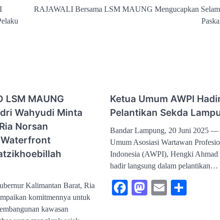
I
RAJAWALI Bersama LSM MAUNG Mengucapkan Selama
Pelaku
Paska
D LSM MAUNG
Ketua Umum AWPI Hadir
ndri Wahyudi Minta
Pelantikan Sekda Lamp
Ria Norsan
Bandar Lampung, 20 Juni 2025 —
 Waterfront
Umum Asosiasi Wartawan Profesio
atzikhoebillah
Indonesia (AWPI), Hengki Ahmad J
hadir langsung dalam pelantikan…
Facebook
Mastodon
Email
Shar
ernur Kalimantan Barat, Ria
mpaikan komitmennya untuk
pembangunan kawasan