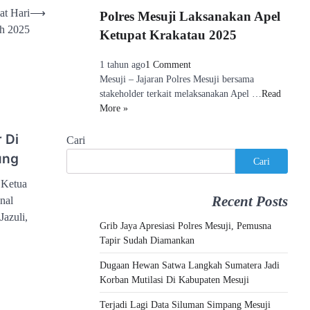
t Hari
⟶
Polres Mesuji Laksanakan Apel
h 2025
Ketupat Krakatau 2025
1 tahun ago
1 Comment
Mesuji – Jajaran Polres Mesuji bersama
stakeholder terkait melaksanakan Apel …
Read
More »
 Di
Cari
ung
Cari
 Ketua
Recent Posts
nal
azuli,
Grib Jaya Apresiasi Polres Mesuji, Pemusna
Tapir Sudah Diamankan
e
Dugaan Hewan Satwa Langkah Sumatera Jadi
Korban Mutilasi Di Kabupaten Mesuji
Terjadi Lagi Data Siluman Simpang Mesuji