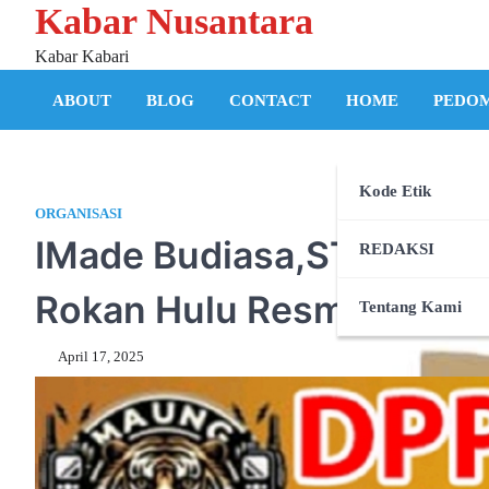
Kabar Nusantara
Skip
to
Kabar Kabari
content
ABOUT
BLOG
CONTACT
HOME
PEDOM
Kode Etik
ORGANISASI
IMade Budiasa,ST.M.Msc D
REDAKSI
Rokan Hulu Resmi Berg
Tentang Kami
April 17, 2025