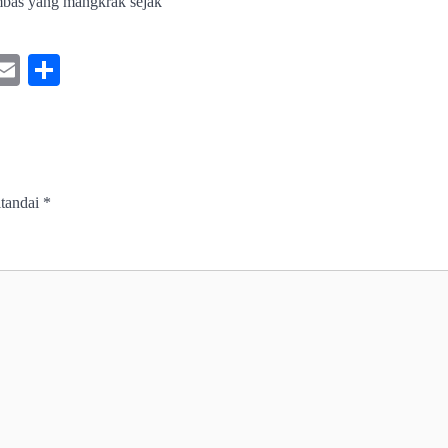
mbas yang mangkrak sejak
ebook
astodon
Email
Share
itandai
*