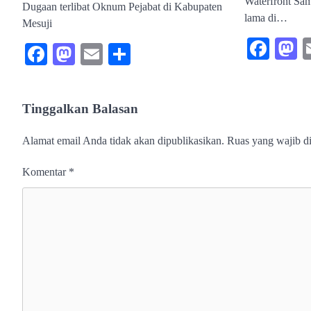
Waterfront Sa
Dugaan terlibat Oknum Pejabat di Kabupaten
lama di…
Mesuji
Fac
M
Facebook
Mastodon
Email
Share
Tinggalkan Balasan
Alamat email Anda tidak akan dipublikasikan.
Ruas yang wajib d
Komentar
*