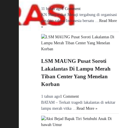
11 bulan ago
1 Comment
KN Masyarakat Mesuji tergabung di organisasi
gerakan rakyat Indonesia bersatu …
Read More
»
LSM MAUNG Pusat Soroti
Lakalantas Di Lampu Merah
Tiban Center Yang Menelan
Korban
1 tahun ago
1 Comment
BATAM – Terkait tragedi lakalantas di sekitar
lampu merah vitka …
Read More »