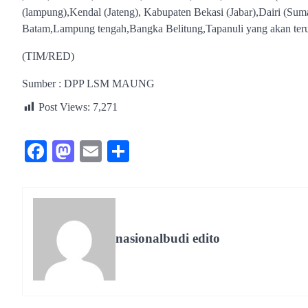
(lampung),Kendal (Jateng), Kabupaten Bekasi (Jabar),Dairi (Suma
Batam,Lampung tengah,Bangka Belitung,Tapanuli yang akan teru
(TIM/RED)
Sumber : DPP LSM MAUNG
Post Views:
7,271
Facebook
Mastodon
Email
Share
nasionalbudi edito