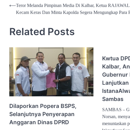
Navigasi
⟵
Teror Melanda Pimpinan Media Di Kalbar, Ketua RAJAWAL
Kecam Keras Dan Minta Kapolda Segera Mengungkap Para 
pos
Related Posts
Kwtua DP
Kalbar, A
Gubernur 
Lanjutkan
IstanaAlw
Sambas
Dilaporkan Popera BSPS,
SAMBAS – Gub
Selanjutnya Penyerapan
Norsan, menya
Anggaran Dinas DPRD
menuntaskan 