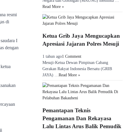
Negara dan Golongan (MAUNG) meminta …
Read More »
na resmi
as di
Ketua Grib Jaya Mengucapkan
 saudara I
Apresiasi Jajaran Polres Mesuji
gas dengan
1 tahun ago
1 Comment
Mesuji-Ketua Dewan Pimpinan Cabang
 ketua
Gerakan Rakyat Indonesia Bersatu (GRIB
JAYA) …
Read More »
ksanakan
ercayaan
Pemantapan Teknis
Pengamanan Dan Rekayasa
Lalu Lintas Arus Balik Pemudik
i