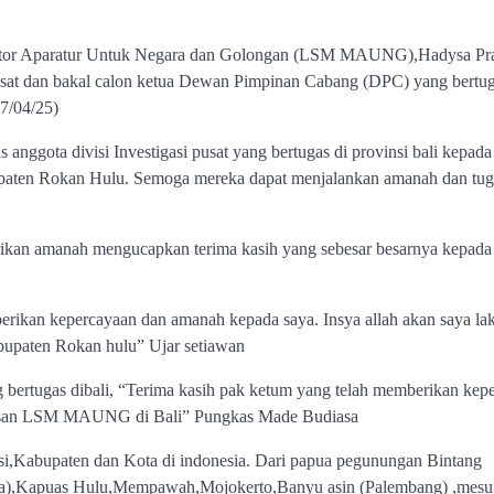
r Aparatur Untuk Negara dan Golongan (LSM MAUNG),Hadysa Pra
Pusat dan bakal calon ketua Dewan Pimpinan Cabang (DPC) yang bertug
7/04/25)
anggota divisi Investigasi pusat yang bertugas di provinsi bali kepada
upaten Rokan Hulu. Semoga mereka dapat menjalankan amanah dan tu
ikan amanah mengucapkan terima kasih yang sebesar besarnya kepada
rikan kepercayaan dan amanah kepada saya. Insya allah akan saya la
abupaten Rokan hulu” Ujar setiawan
ng bertugas dibali, “Terima kasih pak ketum yang telah memberikan kep
rusan LSM MAUNG di Bali” Pungkas Made Budiasa
i,Kabupaten dan Kota di indonesia. Dari papua pegunungan Bintang
uas Hulu,Mempawah,Mojokerto,Banyu asin (Palembang) ,mesuj