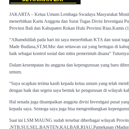
JAKARTA – Ketua Umum Lembaga Swadaya Masyarakat Monito
menerbitkan Kartu Anggota dan Surat Tugas Divisi Investigasi 
Provinsi Bali dan Kabupaten Rokan Hulu Provinsi Riau.Kamis (1
“Alhamdulilah pada hari ini saya menerbitkan KTA dan surat tugas 
Made Budiasa,ST,M.Msc dan setiawan zai yang bertugas di kab
baik sebagai kontrol sosial dan mitra pemerintah disana” Tuturnya
Dalam kesempatan itu anggota dan kepengurusan yang baru diber
umum.
“Saya ucapkan terima kasih kepada ketua umum yang telah membe
dengan baik dan segera saya bentuk ke pengurusan di wilayah k
Hal senada juga disampaikan anggota divisi Investigasi pusat ya
kepada saya. Semoga saya juga bisa mengembangkan kepengu
Saat ini LSM MAUNG sudah tersebar diberbagai wilayah Provins
,NTB,SULSEL,BANTEN,KALBAR,RIAU,Pamekasan (Madura),Kap