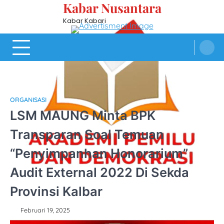
Kabar Nusantara
Skip
to
Kabar Kabari
content
ORGANISASI
LSM MAUNG Minta BPK
Transparan Soal Temuan
“Penyimpanhan Honorarium”
Audit External 2022 Di Sekda
Provinsi Kalbar
Februari 19, 2025