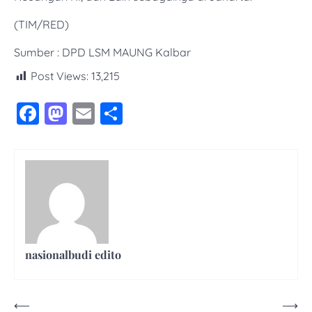
(TIM/RED)
Sumber : DPD LSM MAUNG Kalbar
Post Views:
13,215
Facebook
Mastodon
Email
Share
nasionalbudi edito
Navigasi
⟵
⟶