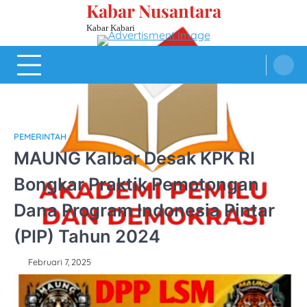
Kabar Nusantara
Skip
to
Kabar Kabari
content
PEMERINTAH
MAUNG Kalbar Desak KPK RI
Bongkar Praktik Pemotongan
Dana Program Indonesia Pintar
(PIP) Tahun 2024
Februari 7, 2025