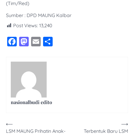
(Tim/Red)
Sumber : DPD MAUNG Kalbar
Post Views:
13,240
Facebook
Mastodon
Email
Share
nasionalbudi edito
Navigasi
⟵
⟶
LSM MAUNG Prihatin Anak-
Terbentuk Baru LSM
pos