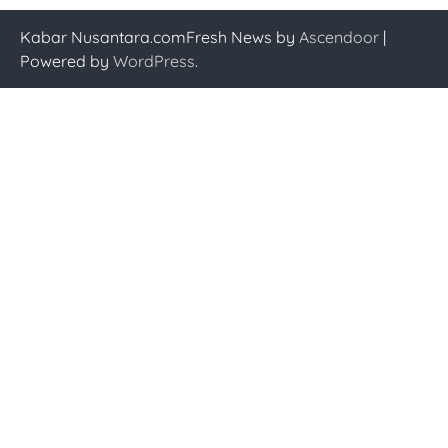
Kabar Nusantara.comFresh News by
Ascendoor
|
Powered by
WordPress
.