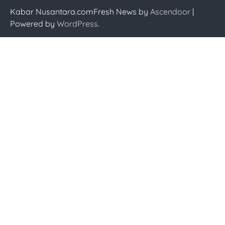
Kabar Nusantara.comFresh News by
Ascendoor
|
Powered by
WordPress
.