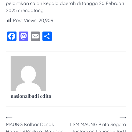
pelantikan calon kepala daerah di tangga 20 Februari
2025 mendatang.
Post Views:
20,909
Facebook
Mastodon
Email
Share
nasionalbudi edito
Navigasi
⟵
⟶
MAUNG Kalbar Desak
LSM MAUNG Pinta Segera
pos
Harus Di Periksa,, Ratusan
Tuntaskan Layanan AHU