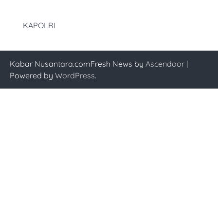
KAPOLRI
Kabar Nusantara.comFresh News by
Ascendoor
|
Powered by
WordPress
.