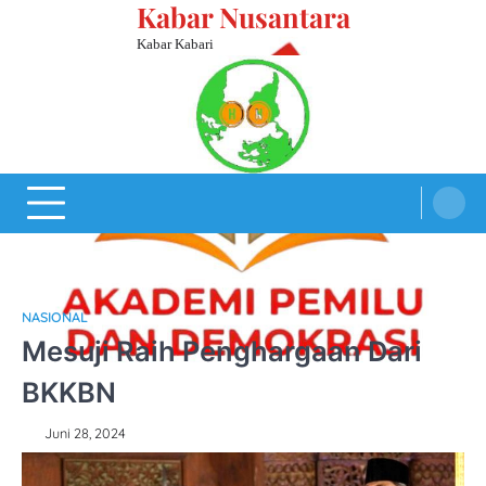
Kabar Nusantara
Skip
to
Kabar Kabari
content
NASIONAL
Mesuji Raih Penghargaan Dari
BKKBN
Juni 28, 2024