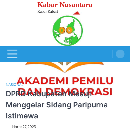
Skip
Kabar Nusantara
to
Kabar Kabari
content
NASIONAL
DPRD Kabupaten Mesuji
Menggelar Sidang Paripurna
Istimewa
Maret 27, 2023