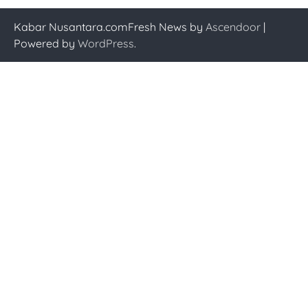
Kabar Nusantara.comFresh News by
Ascendoor
|
Powered by
WordPress
.