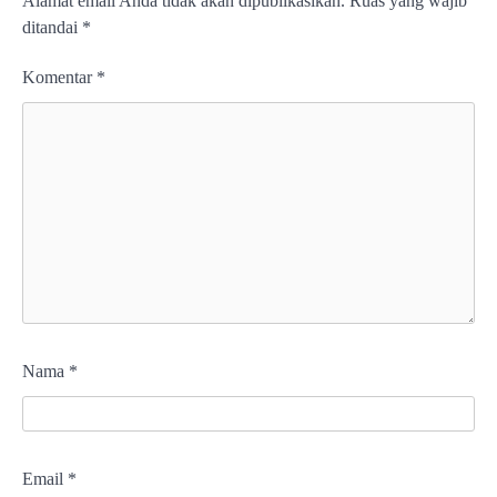
Alamat email Anda tidak akan dipublikasikan.
Ruas yang wajib
ditandai
*
Komentar
*
Nama
*
Email
*