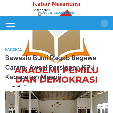
Kabar Nusantara
Skip
to
Kabar Kabari
content
NASIONAL
Bawaslu Bumi Ragab Begawe
Caram, Awasi Persiapan KPU
Kabupaten Mesuji
Januari 8, 2023