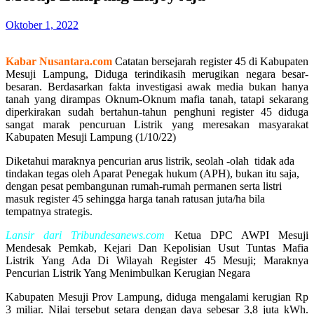
Oktober 1, 2022
Kabar Nusantara.com
Catatan bersejarah register 45 di Kabupaten
Mesuji Lampung, Diduga terindikasih merugikan negara besar-
besaran. Berdasarkan fakta investigasi awak media bukan hanya
tanah yang dirampas Oknum-Oknum mafia tanah, tatapi sekarang
diperkirakan sudah bertahun-tahun penghuni register 45 diduga
sangat marak pencuruan Listrik yang meresakan masyarakat
Kabupaten Mesuji Lampung (1/10/22)
Diketahui maraknya pencurian arus listrik, seolah -olah tidak ada
tindakan tegas oleh Aparat Penegak hukum (APH), bukan itu saja,
dengan pesat pembangunan rumah-rumah permanen serta listri
masuk register 45 sehingga harga tanah ratusan juta/ha bila
tempatnya strategis.
Lansir dari Tribundesanews.com
Ketua DPC AWPI Mesuji
Mendesak Pemkab, Kejari Dan Kepolisian Usut Tuntas Mafia
Listrik Yang Ada Di Wilayah Register 45 Mesuji; Maraknya
Pencurian Listrik Yang Menimbulkan Kerugian Negara
Kabupaten Mesuji Prov Lampung, diduga mengalami kerugian Rp
3 miliar. Nilai tersebut setara dengan daya sebesar 3,8 juta kWh.