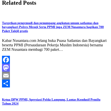
Related Posts
Targetkan pengemudi dan penumpang angkutan umum satlantas dan
bayangkari Polres Mesuji Serta PPMI juga ZEM Nusantara bagikan 700
Paket Takjil gratis
Kabar Nusantara.com Jelang buka Puasa Satlantas dan Bayangkari
beserta PPMI (Persaudaraan Pekerja Muslim Indonesia) bersama
ZEM Nusantara membagi 700 paket…
Facebook
Mastodon
Email
Share
Ketua DPW PPMI, Apresiasi Polda Lampung, Lantas Kondusif Pemilu
Tahun 2024