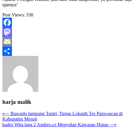
ujarnya’
Post Views:
330
Facebook
Mastodon
Email
Share
harja malik
Navigasi
⟵
Bawaslu lampung Tamri, Tinjau Lokasih Tes Panwascan di
Kabupaten Mesuji
pos
kades Wira laga 2 Andres.co Menyulap Kawasan Hutan
⟶