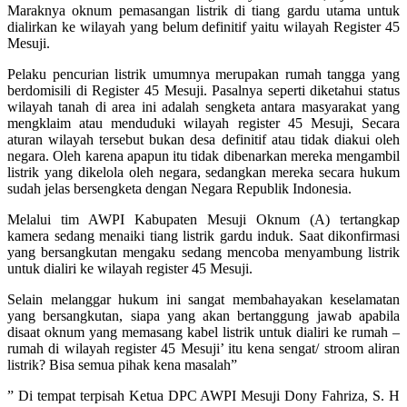
Maraknya oknum pemasangan listrik di tiang gardu utama untuk
dialirkan ke wilayah yang belum definitif yaitu wilayah Register 45
Mesuji.
Pelaku pencurian listrik umumnya merupakan rumah tangga yang
berdomisili di Register 45 Mesuji. Pasalnya seperti diketahui status
wilayah tanah di area ini adalah sengketa antara masyarakat yang
mengklaim atau menduduki wilayah register 45 Mesuji, Secara
aturan wilayah tersebut bukan desa definitif atau tidak diakui oleh
negara. Oleh karena apapun itu tidak dibenarkan mereka mengambil
listrik yang dikelola oleh negara, sedangkan mereka secara hukum
sudah jelas bersengketa dengan Negara Republik Indonesia.
Melalui tim AWPI Kabupaten Mesuji Oknum (A) tertangkap
kamera sedang menaiki tiang listrik gardu induk. Saat dikonfirmasi
yang bersangkutan mengaku sedang mencoba menyambung listrik
untuk dialiri ke wilayah register 45 Mesuji.
Selain melanggar hukum ini sangat membahayakan keselamatan
yang bersangkutan, siapa yang akan bertanggung jawab apabila
disaat oknum yang memasang kabel listrik untuk dialiri ke rumah –
rumah di wilayah register 45 Mesuji’ itu kena sengat/ stroom aliran
listrik? Bisa semua pihak kena masalah”
” Di tempat terpisah Ketua DPC AWPI Mesuji Dony Fahriza, S. H