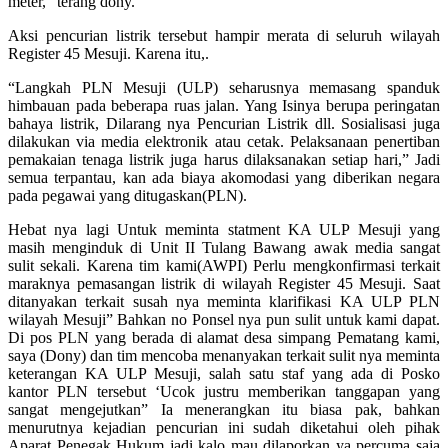
meter,” terang dony.
Aksi pencurian listrik tersebut hampir merata di seluruh wilayah
Register 45 Mesuji. Karena itu,.
“Langkah PLN Mesuji (ULP) seharusnya memasang spanduk
himbauan pada beberapa ruas jalan. Yang Isinya berupa peringatan
bahaya listrik, Dilarang nya Pencurian Listrik dll. Sosialisasi juga
dilakukan via media elektronik atau cetak. Pelaksanaan penertiban
pemakaian tenaga listrik juga harus dilaksanakan setiap hari,” Jadi
semua terpantau, kan ada biaya akomodasi yang diberikan negara
pada pegawai yang ditugaskan(PLN).
Hebat nya lagi Untuk meminta statment KA ULP Mesuji yang
masih menginduk di Unit II Tulang Bawang awak media sangat
sulit sekali. Karena tim kami(AWPI) Perlu mengkonfirmasi terkait
maraknya pemasangan listrik di wilayah Register 45 Mesuji. Saat
ditanyakan terkait susah nya meminta klarifikasi KA ULP PLN
wilayah Mesuji” Bahkan no Ponsel nya pun sulit untuk kami dapat.
Di pos PLN yang berada di alamat desa simpang Pematang kami,
saya (Dony) dan tim mencoba menanyakan terkait sulit nya meminta
keterangan KA ULP Mesuji, salah satu staf yang ada di Posko
kantor PLN tersebut ‘Ucok justru memberikan tanggapan yang
sangat mengejutkan” Ia menerangkan itu biasa pak, bahkan
menurutnya kejadian pencurian ini sudah diketahui oleh pihak
Aparat Penegak Hukum jadi kalo mau dilaporkan ya percuma saja