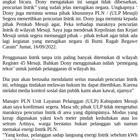
angkat bicara. Dony mengatakan ini sangat tidak dibenarkan,
pencurian listrik” yang sudah jelas merugikan negara. Ungkapnya ‘
Dony juga meminta semua pihak khususnya PLN / (ULP Mesuji)
Segera menertibkan pencurian listrik ini. Dony juga meminta kepada
pihak Pemkab Mesuji agar, Peka terhadap maraknya pencurian
listrik di wilayah Mesuji. Saya juga mendesak Kepolisian dan Kejari
Mesuji untuk segera memanggil pihak – pihak terkait agar tidak ada
lagi kegiatan yang merugikan negara di Bumi Ragab Begawe
Caram” Jumat, 16/09/2022.
Penggunaan listrik tanpa izin paling banyak ditemukan di wilayah
Register 45 Mesuji. Bahkan Dony menggunakan istilah ‘pemegang
rekor’ untuk jumlah pelanggaran di wilayah itu.
Dia pun akan berusaha mendalami serius masalah pencurian listrik
ini, sehingga tindakan melawan hukum itu dapat ditertibkan. Karena
melalui media kontrol sosial dan publik kami akan kawal, ujarnya”
Manajer PLN Unit Layanan Pelanggan (ULP) Kabupaten Mesuji
akan saya konfirmasi segera. Masa sih; pihak ULP tidak mengetahui
maraknya pencurian listrik di area yang dipimpinnya. Modus yang
kerap digunakan yakni kwh meter pindah kedudukan atau los
setrum Artinya, warga berstatus bukan pelanggan sah namun
memakai energi listrik PLN.
“Yang kedua, pelanggan sadap langsung energi listrik sebelum kWh