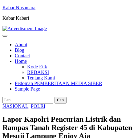
Skip
Kabar Nusantara
to
Kabar Kabari
content
About
Blog
Contact
Home
Kode Etik
REDAKSI
Tentang Kami
Pedoman PEMBERITAAN MEDIA SIBER
Sample Page
Cari
untuk:
NASIONAL
,
POLRI
Lapor Kapolri Pencurian Listrik dan
Rampas Tanah Register 45 di Kabupaten
Mesuji Lampung Enjoy Aja